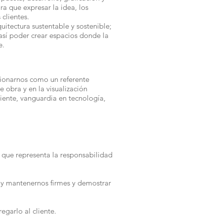
a que expresar la idea, los
clientes.
uitectura sustentable y sostenible;
así poder crear espacios donde la
e.
ionarnos como un referente
e obra y en la visualización
liente, vanguardia en tecnología,
 que representa la responsabilidad
r y mantenernos firmes y demostrar
garlo al cliente.