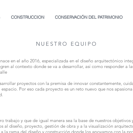
S
CONSTRUCCION
CONSERVACIÓN DEL PATRIMONIO
NUESTRO EQUIPO
ace en el año 2016, especializada en el diseño arquitectónico integ
gren al contexto donde se va a desarrollar, así como responder a la
alle
llar proyectos con la premisa de innovar constantemente, cuidan
 espacio. Por eso cada proyecto es un reto nuevo que nos apasiona 
d.
ro trabajo y que de igual manera sea la base de nuestros objetivos 
diseño, proyecto, gestión de obra y a la visualización arquitectó
a la rama del diseño y construcción donde los apoyamos con la prop